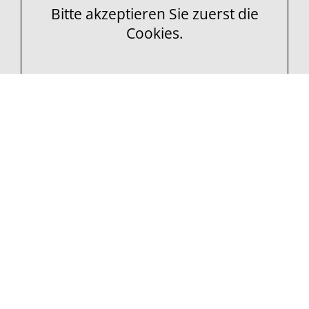
Bitte akzeptieren Sie zuerst die
Cookies.
Kontakt
F+K Hausservice GmbH
Im Kleinen Felde 1
37434 Bodensee
Telefon:
05507 979198