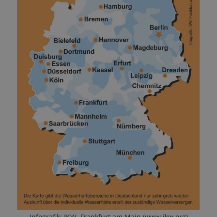
Infografik: IKW, Frankfurt am Main (www.ikw.org)